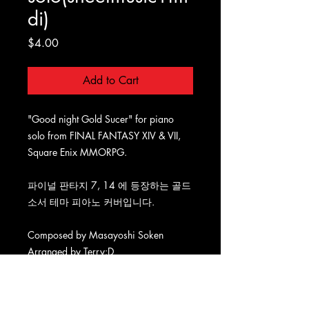
di)
Price
$4.00
Add to Cart
"Good night Gold Sucer" for piano
solo from FINAL FANTASY XIV & VII,
Square Enix MMORPG.
파이널 판타지 7, 14 에 등장하는 골드
소서 테마 피아노 커버입니다.
Composed by Masayoshi Soken
Arranged by Terry:D