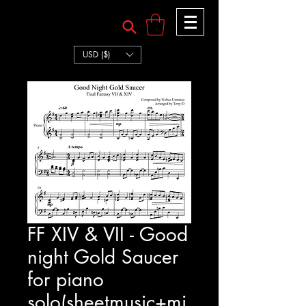
TERRY:D
TERRY:D
USD ($)
FF XIV & VII - Good
night Gold Saucer
for piano
solo(sheetmusic+mi