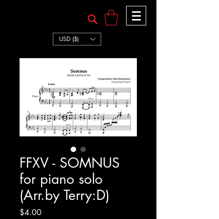
TERRY:D
TERRY:D
USD ($)
FFXV - SOMNUS
for piano solo
(Arr.by Terry:D)
Price
$4.00