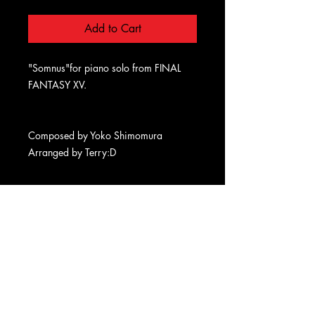
Add to Cart
"Somnus"for piano solo from FINAL
FANTASY XV.
Composed by Yoko Shimomura
Arranged by Terry:D
Terms
Privacy
Refund
Delivery
​상호명: 테뤼디무지크 | 대표자: 한대림 | 사업자등록번호:
874-26-00702
| 통신판매업신고: 제 2025-세종아름-0310
사업장소재지: 세종특별자치시 종촌동 | 이메일:
skseoflal@naver.com | 전화번호: 010-5962-5732